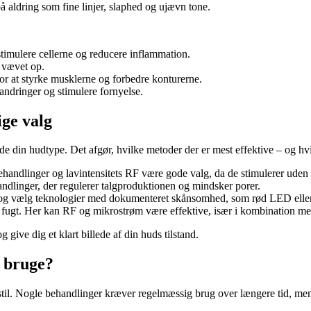
å aldring som fine linjer, slaphed og ujævn tone.
stimulere cellerne og reducere inflammation.
 vævet op.
r at styrke musklerne og forbedre konturerne.
andringer og stimulere fornyelse.
ige valg
ende din hudtype. Det afgør, hvilke metoder der er mest effektive – og h
handlinger og lavintensitets RF være gode valg, da de stimulerer uden 
ndlinger, der regulerer talgproduktionen og mindsker porer.
, og vælg teknologier med dokumenteret skånsomhed, som rød LED elle
 fugt. Her kan RF og mikrostrøm være effektive, især i kombination m
give dig et klart billede af din huds tilstand.
u bruge?
til. Nogle behandlinger kræver regelmæssig brug over længere tid, mens