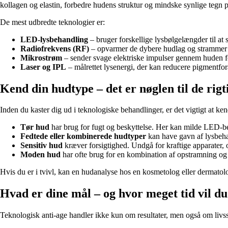
kollagen og elastin, forbedre hudens struktur og mindske synlige tegn p
De mest udbredte teknologier er:
LED-lysbehandling
– bruger forskellige lysbølgelængder til at 
Radiofrekvens (RF)
– opvarmer de dybere hudlag og strammer
Mikrostrøm
– sender svage elektriske impulser gennem huden fo
Laser og IPL
– målrettet lysenergi, der kan reducere pigmentfor
Kend din hudtype – det er nøglen til de rigt
Inden du kaster dig ud i teknologiske behandlinger, er det vigtigt at k
Tør hud
har brug for fugt og beskyttelse. Her kan milde LED-be
Fedtede eller kombinerede hudtyper
kan have gavn af lysbeha
Sensitiv hud
kræver forsigtighed. Undgå for kraftige apparater
Moden hud
har ofte brug for en kombination af opstramning og
Hvis du er i tvivl, kan en hudanalyse hos en kosmetolog eller dermatolog 
Hvad er dine mål – og hvor meget tid vil d
Teknologisk anti-age handler ikke kun om resultater, men også om livss