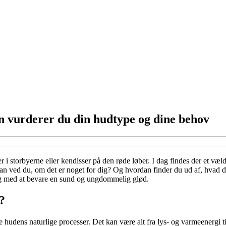
an vurderer du din hudtype og dine behov
 i storbyerne eller kendisser på den røde løber. I dag findes der et væl
 ved du, om det er noget for dig? Og hvordan finder du ud af, hvad din 
ig med at bevare en sund og ungdommelig glød.
?
e hudens naturlige processer. Det kan være alt fra lys- og varmeenergi t