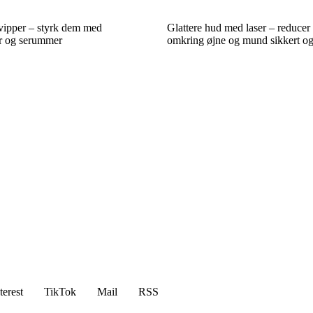
vipper – styrk dem med
Glattere hud med laser – reducer f
er og serummer
omkring øjne og mund sikkert og 
terest
TikTok
Mail
RSS