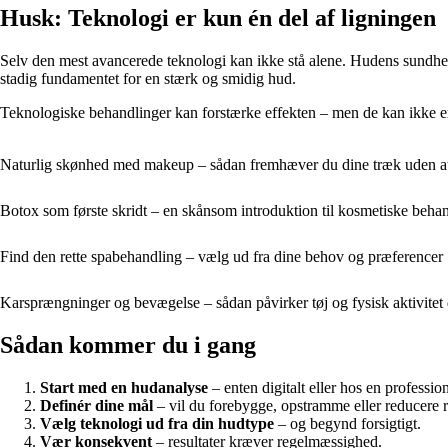
Husk: Teknologi er kun én del af ligningen
Selv den mest avancerede teknologi kan ikke stå alene. Hudens sundhed
stadig fundamentet for en stærk og smidig hud.
Teknologiske behandlinger kan forstærke effekten – men de kan ikke ers
Naturlig skønhed med makeup – sådan fremhæver du dine træk uden at
Botox som første skridt – en skånsom introduktion til kosmetiske beha
Find den rette spabehandling – vælg ud fra dine behov og præferencer
Karsprængninger og bevægelse – sådan påvirker tøj og fysisk aktivitet
Sådan kommer du i gang
Start med en hudanalyse
– enten digitalt eller hos en profession
Definér dine mål
– vil du forebygge, opstramme eller reducere 
Vælg teknologi ud fra din hudtype
– og begynd forsigtigt.
Vær konsekvent
– resultater kræver regelmæssighed.