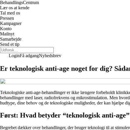
Behandlings
Centrum
Lær os at kende
Tal med os
Pressen
Kampagner
Konto
Mailnyt
Samarbejde
Send et tip
Login
Få adgang
Nyhedsbrev
Er teknologisk anti-age noget for dig? Såd
Teknologiske anti-age-behandlinger er ikke længere forbeholdt klinikker
behandlinger med laser, radiofrekvens og mikrostimulation. Men hvordan
hudtype, dine behov og de teknologiske muligheder, der kan hjælpe d
Først: Hvad betyder “teknologisk anti-age”
Begrebet dækker over behandlinger, der bruger teknologi til at stimuler