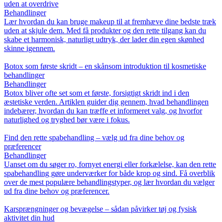
uden at overdrive
Behandlinger
Lær hvordan du kan bruge makeup til at fremhæve dine bedste træk
uden at skjule dem. Med få produkter og den rette tilgang kan du
skabe et harmonisk, naturligt udtryk, der lader din egen skønhed
skinne igennem.
Botox som første skridt – en skånsom introduktion til kosmetiske
behandlinger
Behandlinger
Botox bliver ofte set som et første, forsigtigt skridt ind i den
æstetiske verden. Artiklen guider dig gennem, hvad behandlingen
indebærer, hvordan du kan træffe et informeret valg, og hvorfor
naturlighed og tryghed bør være i fokus.
Find den rette spabehandling – vælg ud fra dine behov og
præferencer
Behandlinger
Uanset om du søger ro, fornyet energi eller forkælelse, kan den rette
spabehandling gøre underværker for både krop og sind. Få overblik
over de mest populære behandlingstyper, og lær hvordan du vælger
ud fra dine behov og præferencer.
Karsprængninger og bevægelse – sådan påvirker tøj og fysisk
aktivitet din hud