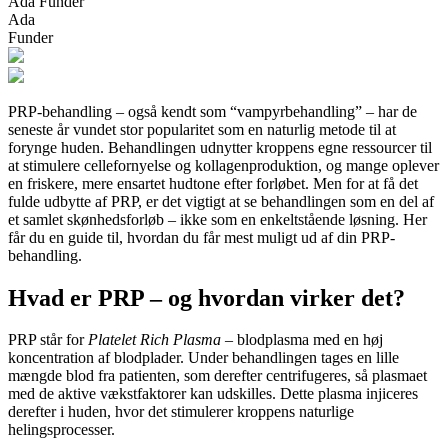
Ada Funder
Ada
Funder
PRP-behandling – også kendt som “vampyrbehandling” – har de
seneste år vundet stor popularitet som en naturlig metode til at
forynge huden. Behandlingen udnytter kroppens egne ressourcer til
at stimulere cellefornyelse og kollagenproduktion, og mange oplever
en friskere, mere ensartet hudtone efter forløbet. Men for at få det
fulde udbytte af PRP, er det vigtigt at se behandlingen som en del af
et samlet skønhedsforløb – ikke som en enkeltstående løsning. Her
får du en guide til, hvordan du får mest muligt ud af din PRP-
behandling.
Hvad er PRP – og hvordan virker det?
PRP står for
Platelet Rich Plasma
– blodplasma med en høj
koncentration af blodplader. Under behandlingen tages en lille
mængde blod fra patienten, som derefter centrifugeres, så plasmaet
med de aktive vækstfaktorer kan udskilles. Dette plasma injiceres
derefter i huden, hvor det stimulerer kroppens naturlige
helingsprocesser.