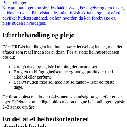
Behandlinger
Karsprængninger kan skyldes både livsstil, bevægelse og den måde,
vi klæder os på. Få indsigt i, hvordan fysisk aktivitet og valg af tøj
påvirker hudens sundhed, og lær, hvordan du kan forebygge og
pleje huden i hverdagen.
Efterbehandling og pleje
Efter PRP-behandlingen kan huden være let rød og hævet, men det
aftager som regel inden for et døgn. For at støtte helingsprocessen
bør du:
Undgå makeup og hård træning det første døgn.
Brug en mild fugtighedscreme og undgå produkter med
alkohol eller parfume.
Beskyt huden mod sol med høj solfaktor – især de første
dage.
De fleste oplever, at huden føles mere spændstig og glat efter et par
uger. Effekten kan vedligeholdes med gentagne behandlinger, typisk
2–3 gange om året.
En del af et helhedsorienteret
skønhedsforløb