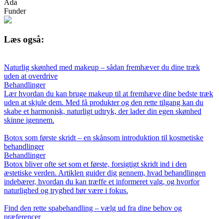
Ada
Funder
Læs også:
Naturlig skønhed med makeup – sådan fremhæver du dine træk
uden at overdrive
Behandlinger
Lær hvordan du kan bruge makeup til at fremhæve dine bedste træk
uden at skjule dem. Med få produkter og den rette tilgang kan du
skabe et harmonisk, naturligt udtryk, der lader din egen skønhed
skinne igennem.
Botox som første skridt – en skånsom introduktion til kosmetiske
behandlinger
Behandlinger
Botox bliver ofte set som et første, forsigtigt skridt ind i den
æstetiske verden. Artiklen guider dig gennem, hvad behandlingen
indebærer, hvordan du kan træffe et informeret valg, og hvorfor
naturlighed og tryghed bør være i fokus.
Find den rette spabehandling – vælg ud fra dine behov og
præferencer