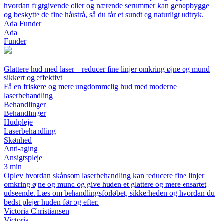
hvordan fugtgivende olier og nærende serummer kan genopbygge
og beskytte de fine hårstrå, så du får et sundt og naturligt udtryk.
Ada Funder
Ada
Funder
Glattere hud med laser – reducer fine linjer omkring øjne og mund
sikkert og effektivt
Få en friskere og mere ungdommelig hud med moderne
laserbehandling
Behandlinger
Behandlinger
Hudpleje
Laserbehandling
Skønhed
Anti-aging
Ansigtspleje
3 min
Oplev hvordan skånsom laserbehandling kan reducere fine linjer
omkring øjne og mund og give huden et glattere og mere ensartet
udseende. Læs om behandlingsforløbet, sikkerheden og hvordan du
bedst plejer huden før og efter.
Victoria Christiansen
Victoria