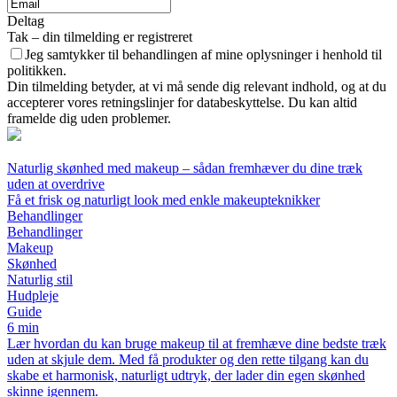
Deltag
Tak – din tilmelding er registreret
Jeg samtykker til behandlingen af mine oplysninger i henhold til
politikken.
Din tilmelding betyder, at vi må sende dig relevant indhold, og at du
accepterer vores retningslinjer for databeskyttelse. Du kan altid
framelde dig uden problemer.
Naturlig skønhed med makeup – sådan fremhæver du dine træk
uden at overdrive
Få et frisk og naturligt look med enkle makeupteknikker
Behandlinger
Behandlinger
Makeup
Skønhed
Naturlig stil
Hudpleje
Guide
6 min
Lær hvordan du kan bruge makeup til at fremhæve dine bedste træk
uden at skjule dem. Med få produkter og den rette tilgang kan du
skabe et harmonisk, naturligt udtryk, der lader din egen skønhed
skinne igennem.