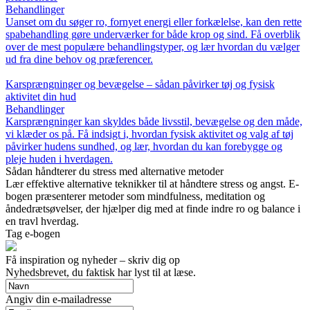
Behandlinger
Uanset om du søger ro, fornyet energi eller forkælelse, kan den rette
spabehandling gøre underværker for både krop og sind. Få overblik
over de mest populære behandlingstyper, og lær hvordan du vælger
ud fra dine behov og præferencer.
Karsprængninger og bevægelse – sådan påvirker tøj og fysisk
aktivitet din hud
Behandlinger
Karsprængninger kan skyldes både livsstil, bevægelse og den måde,
vi klæder os på. Få indsigt i, hvordan fysisk aktivitet og valg af tøj
påvirker hudens sundhed, og lær, hvordan du kan forebygge og
pleje huden i hverdagen.
Sådan håndterer du stress med alternative metoder
Lær effektive alternative teknikker til at håndtere stress og angst. E-
bogen præsenterer metoder som mindfulness, meditation og
åndedrætsøvelser, der hjælper dig med at finde indre ro og balance i
en travl hverdag.
Tag e-bogen
Få inspiration og nyheder – skriv dig op
Nyhedsbrevet, du faktisk har lyst til at læse.
Angiv din e-mailadresse