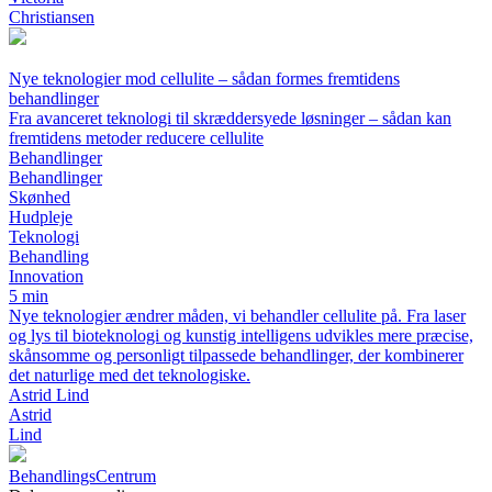
Christiansen
Nye teknologier mod cellulite – sådan formes fremtidens
behandlinger
Fra avanceret teknologi til skræddersyede løsninger – sådan kan
fremtidens metoder reducere cellulite
Behandlinger
Behandlinger
Skønhed
Hudpleje
Teknologi
Behandling
Innovation
5 min
Nye teknologier ændrer måden, vi behandler cellulite på. Fra laser
og lys til bioteknologi og kunstig intelligens udvikles mere præcise,
skånsomme og personligt tilpassede behandlinger, der kombinerer
det naturlige med det teknologiske.
Astrid Lind
Astrid
Lind
Behandlings
Centrum