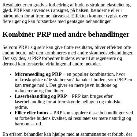
Resultatet er en gradvis forbedring af hudens struktur, elasticitet og
glød. PRP kan anvendes i ansigtet, på halsen, hænderne eller i
hårbunden for at fremme hårvækst. Effekten kommer typisk over
flere uger og kan forstærkes med gentagne behandlinger.
Kombinér PRP med andre behandlinger
Selvom PRP i sig selv kan give flotte resultater, bliver effekten ofte
endnu bedre, når den kombineres med andre skønhedsbehandlinger.
Det skyldes, at PRP forbedrer hudens evne til at regenerere og
dermed kan forstærke virkningen af andre metoder.
Microneedling og PRP
– en populær kombination, hvor
mikroskopiske nåle skaber små kanaler i huden, som PRP’en
kan trænge ned i. Det giver en mere jævn hudtone og
reducerer ar og fine linjer.
Laserbehandling og PRP
– PRP kan bruges efter
laserbehandling for at fremskynde helingen og mindske
rødme.
Filler eller botox
– PRP kan supplere disse behandlinger ved
at forbedre hudens kvalitet, så resultatet ser mere naturligt og
harmonisk ud.
En erfaren behandler kan hjælpe med at sammensætte et forløb, der