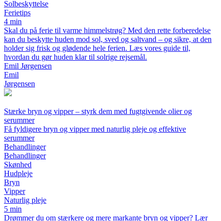
Solbeskyttelse
Ferietips
4 min
Skal du på ferie til varme himmelstrøg? Med den rette forberedelse
kan du beskytte huden mod sol, sved og saltvand – og sikre, at den
holder sig frisk og glødende hele ferien. Læs vores guide til,
hvordan du gør huden klar til solrige rejsemål.
Emil Jørgensen
Emil
Jørgensen
Stærke bryn og vipper – styrk dem med fugtgivende olier og
serummer
Få fyldigere bryn og vipper med naturlig pleje og effektive
serummer
Behandlinger
Behandlinger
Skønhed
Hudpleje
Bryn
Vipper
Naturlig pleje
5 min
Drømmer du om stærkere og mere markante bryn og vipper? Lær