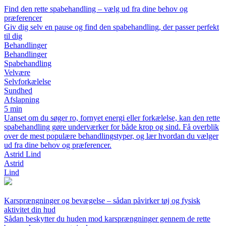
Find den rette spabehandling – vælg ud fra dine behov og
præferencer
Giv dig selv en pause og find den spabehandling, der passer perfekt
til dig
Behandlinger
Behandlinger
Spabehandling
Velvære
Selvforkælelse
Sundhed
Afslapning
5 min
Uanset om du søger ro, fornyet energi eller forkælelse, kan den rette
spabehandling gøre underværker for både krop og sind. Få overblik
over de mest populære behandlingstyper, og lær hvordan du vælger
ud fra dine behov og præferencer.
Astrid Lind
Astrid
Lind
Karsprængninger og bevægelse – sådan påvirker tøj og fysisk
aktivitet din hud
Sådan beskytter du huden mod karsprængninger gennem de rette