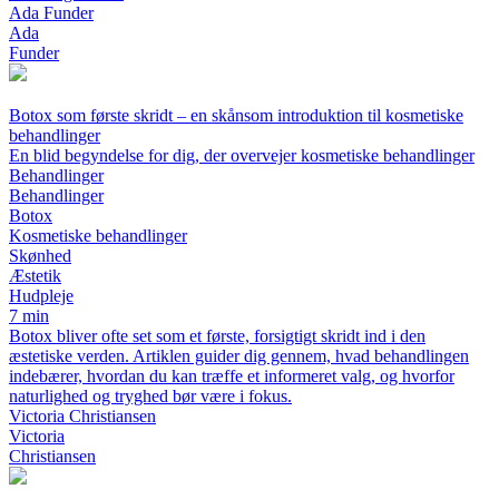
Ada Funder
Ada
Funder
Botox som første skridt – en skånsom introduktion til kosmetiske
behandlinger
En blid begyndelse for dig, der overvejer kosmetiske behandlinger
Behandlinger
Behandlinger
Botox
Kosmetiske behandlinger
Skønhed
Æstetik
Hudpleje
7 min
Botox bliver ofte set som et første, forsigtigt skridt ind i den
æstetiske verden. Artiklen guider dig gennem, hvad behandlingen
indebærer, hvordan du kan træffe et informeret valg, og hvorfor
naturlighed og tryghed bør være i fokus.
Victoria Christiansen
Victoria
Christiansen