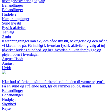
bevægelsesvaner og tøjvalg
Behandlinger
Behandlinger
Hudpleje
Karsprængninger
Sund livsstil
Fysisk aktivitet
Tøjvalg
2 min
Karsprængninger kan skyldes både livsstil, bevægelse og den måde,
vi klæder os på. Få indsigt i, hvordan fysisk aktivitet og valg af tøj
påvirker hudens sundhed, og lær, hvordan du kan forebygge og
pleje huden i hverdagen.
August Hvidt
August
Hvidt
Klar hud på ferien – sådan forbereder du huden til varme rejsemål
Få en sund og strålende hud, før du rammer sol og strand
Behandlinger
Behandlinger
Hudpleje
Skønhed
Rejse